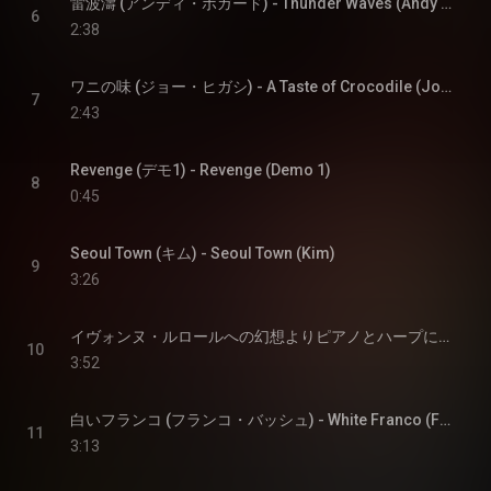
雷波濤 (アンディ・ボガード) - Thunder Waves (Andy Bogard)
6
2:38
ワニの味 (ジョー・ヒガシ) - A Taste of Crocodile (Joe Higashii)
7
2:43
Revenge (デモ1) - Revenge (Demo 1)
8
0:45
Seoul Town (キム) - Seoul Town (Kim)
9
3:26
イヴォンヌ・ルロールへの幻想よりピアノとハープによる浮遊 (不知火舞) - Floating on a Piano and Harp From a Fantasy Inspired by Yvonne Lerolle (Mai Shiranui)
10
3:52
白いフランコ (フランコ・バッシュ) - White Franco (Franco Bash)
11
3:13