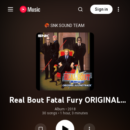
Sign in
SNK SOUND TEAM
Real Bout Fatal Fury ORIGINAL
SOUND TRACK
Album
 • 
2018
30 songs
•
1 hour, 3 minutes