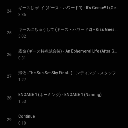
ギースじゃ!!イ (ギース・ハワード1) - It's Geese!! I (Geese Howard 1)
24
3:36
ギースにちゅうして (ギース・ハワード2) - Kiss Geese (Geese Howard 2)
25
3:02
露命 (ギース特殊試合後) - An Ephemeral Life (After Geese's Special Match)
26
0:31
帰依 -The Sun Set Sky Final- (エンディング～スタッフ・ロール) - Devotion -The Sun Set Sky Final- (Ending ～ Staff Roll)
27
1:27
ENGAGE 1 (ネーミング) - ENGAGE 1 (Naming)
28
1:53
Continue
29
0:18