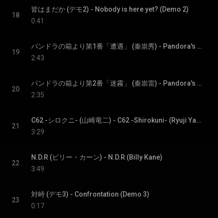
皆はまだか (デモ2) - Nobody is here yet? (Demo 2)
18
0:41
パンドラの箱より第1番「遭遇」 (秦祟秀) - Pandora's Box Part 1 "Encounter" (Jin Chonshu)
19
2:43
パンドラの箱より第2番「迷霧」 (秦祟雷) - Pandora's Box Part 2 "Lost in the Fog" (Jin Chonrei)
20
2:35
C62 -シロクニ- (山崎竜二) - C62 -Shirokuni- (Ryuji Yamazaki)
21
3:29
N.D.R (ビリー・カーン) - N.D.R (Billy Kane)
22
3:49
対峙 (デモ3) - Confrontation (Demo 3)
23
0:17