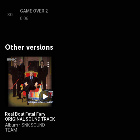
GAME OVER 2
30
0:06
Other versions
Real Bout Fatal Fury
ORIGINAL SOUND TRACK
Album
•
SNK SOUND
TEAM