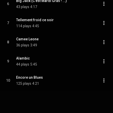
Big Jack (C'est Mardi Gras ! ...)
6
43 plays
4:17
Tellement froid ce soir
7
114 plays
4:45
Camee Leone
8
36 plays
3:49
Alambic
9
44 plays
5:45
Encore un Blues
10
125 plays
4:21