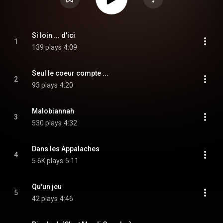
Si loin ... d'ici
1
139 plays
4:09
Seul le coeur compte ...
2
93 plays
4:20
Malobiannah
3
530 plays
4:32
Dans les Appalaches
4
5.6K plays
5:11
Qu'un jeu
5
42 plays
4:46