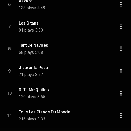
Azzuro
6
138 plays
4:49
Les Gitans
7
81 plays
3:53
Tant De Navires
8
68 plays
5:08
J'aurai Ta Peau
9
71 plays
3:57
Si Tu Me Quittes
10
120 plays
3:55
Tous Les Pianos Du Monde
11
216 plays
3:33