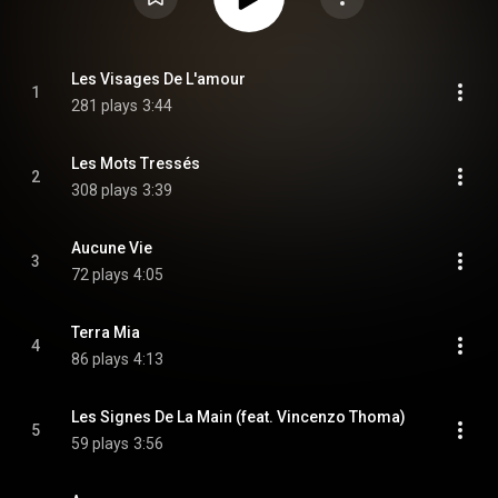
Les Visages De L'amour
1
281 plays
3:44
Les Mots Tressés
2
308 plays
3:39
Aucune Vie
3
72 plays
4:05
Terra Mia
4
86 plays
4:13
Les Signes De La Main (feat. Vincenzo Thoma)
5
59 plays
3:56