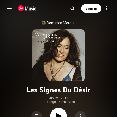
Sign in
Dominica Merola
Les Signes Du Désir
Album
 • 
2013
11 songs
•
44 minutes