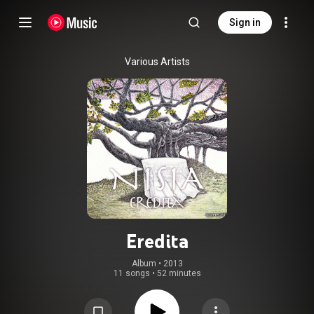
Sign in
Various Artists
Eredita
Album
 • 
2013
11 songs
•
52 minutes