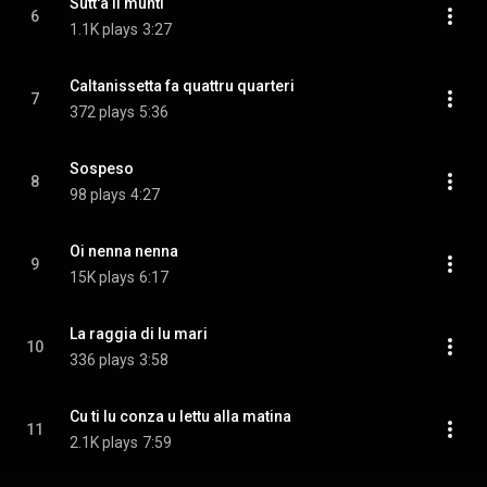
Sutt'a li munti
6
1.1K plays
3:27
Caltanissetta fa quattru quarteri
7
372 plays
5:36
Sospeso
8
98 plays
4:27
Oi nenna nenna
9
15K plays
6:17
La raggia di lu mari
10
336 plays
3:58
Cu ti lu conza u lettu alla matina
11
2.1K plays
7:59