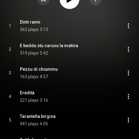
Dinti ranni
1
362 plays
3:13
E beddu stu carusu la matina
2
319 plays
5:42
Pezzu di chiummu
3
163 plays
4:57
Eredità
4
221 plays
3:16
Tarantella birgisa
5
941 plays
4:05