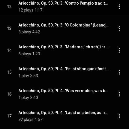
Arlecchino, Op. 50, Pt. 3: "Contro l'empio traditore" (Leandro, Colombina) (feat. Elaine Malbin & Murray Dickie)
12
12 plays
1:17
Arlecchino, Op. 50, Pt. 3: "O Colombina" (Leandro, Colombina) (feat. Elaine Malbin & Murray Dickie)
13
3 plays
4:42
Arlecchino, Op. 50, Pt. 3: "Madame, ich seh', ihr bildet euch an meiner Schule" (Arlecchino, Leandro) (feat. Kurt Gester & Murray Dickie)
14
6 plays
1:23
Arlecchino, Op. 50, Pt. 4: "Es ist shon ganz finster" (Dottore, Abbate, Colombina) (feat. Elaine Malbin, Fritz Ollendorff & Geraint Evans)
15
1 play
3:53
Arlecchino, Op. 50, Pt. 4: "Was vermuten, was beginnen" (Dottore, Abbate, Colombina) (feat. Elaine Malbin, Fritz Ollendorff & Geraint Evans)
16
1 play
3:40
Arlecchino, Op. 50, Pt. 4: "Lasst uns beten, asinus providentialis" (Leandro, Dottore, Abbate, Colombina) (feat. Elaine Malbin, Fritz Ollendorff, Geraint Evans & Murray Dickie)
17
92 plays
4:57