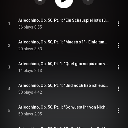
Arlecchino, Op. 50, Pt. 1: "Ein Schauspiel ist's für Kinder nicht" (Arlecchino) (feat. Kurt Gester)
1
36 plays
0:55
Arlecchino, Op. 50, Pt. 1: "Maestro?" - Einleitung - "Es bleibt doch die schönste" (Matteo, Arlecchino) (feat. Ian Wallace & Kurt Gester)
2
20 plays
3:53
Arlecchino, Op. 50, Pt. 1: "Quel giorno più non vi leggemmo avante!" (Arlecchino, Matteo) (feat. Ian Wallace & Kurt Gester)
3
14 plays
2:13
Arlecchino, Op. 50, Pt. 1: "Und noch hab ich euch zu danken" (Abbate, Dottore, Matteo) (feat. Fritz Ollendorff, Geraint Evans & Ian Wallace)
4
50 plays
4:42
Arlecchino, Op. 50, Pt. 1: "So wüsst ihr von Nichts?" (Matteo, Abbate, Dottore) (feat. Fritz Ollendorff, Geraint Evans & Ian Wallace)
5
59 plays
2:05