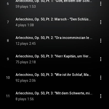
Arlecchino, Op. 50, Pt. 1: "Gott, eh'dem der Schlachten" (Abbate, Dottore, Matteo) (feat. Fritz Ollendorff, Geraint Evans & Ian Wallace)
6
59 plays
1:53
Arlecchino, Op. 50, Pt. 2: Marsch - "Den Schlüssel liess ich mir nachfertigen" (Arlecchino, Matteo) (feat. Ian Wallace & Kurt Gester)
7
4 plays
1:08
Arlecchino, Op. 50, Pt. 2: "Ora incommincian le dolenti note" (Matteo, Arlecchino) (feat. Ian Wallace & Kurt Gester)
8
12 plays
2:45
Arlecchino, Op. 50, Pt. 3: "Herr Kapitän, um Vergebung..." (Arlecchino, Colombina) (feat. Elaine Malbin & Kurt Gester)
9
75 plays
2:18
Arlecchino, Op. 50, Pt. 3: "Wie ist ihr Schlaf, Madame?" (Arlecchino, Colombina) (feat. Elaine Malbin & Kurt Gester)
10
92 plays
2:06
Arlecchino, Op. 50, Pt. 3: "Mit dem Schwerte, mit der Laute" (Leandro, Colombina) (feat. Elaine Malbin & Murray Dickie)
11
8 plays
1:56