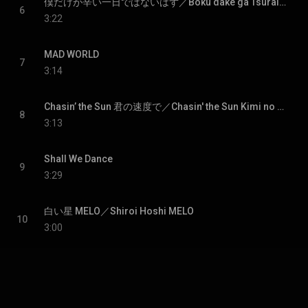
僕だけが辛い一日ではないはず／Boku dake ga Tsurai Ichinichi de wa nai hazu
6
3:22
MAD WORLD
7
3:14
Chasin’ the Sun 君の速度で／Chasin' the Sun Kimi no Sokudo de
8
3:13
Shall We Dance
9
3:29
白い星 MELO／Shiroi Hoshi MELO
10
3:00