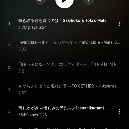
咲き誇る時を待つのは／Sakihokoru Toki o Matsu no wa
1
1.7M plays
3:24
Invincible ～また、そうやって～／Invincible ~Mata, Soyatte~
2
3:33
Fire 〜灰になっても、燃え付く僕ら～／Fire ~Hai ni Nattemo, Moetsuku Bokura~
3
3:21
あつらえたように現れた君 ～TO GET HER～／Atsuraeta yo ni Arawareta Kimi ~TO GET HER~
4
2:57
写しかがみ ～憎しみの矛先～／Utsushikagami ~Nikushimi no Hokosaki~
5
554K plays
2:26