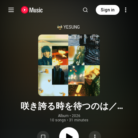
Sign in
YESUNG
咲き誇る時を待つのは／
Sakihokoru Toki o Matsu no wa
Album
 • 
2026
10 songs
•
31 minutes