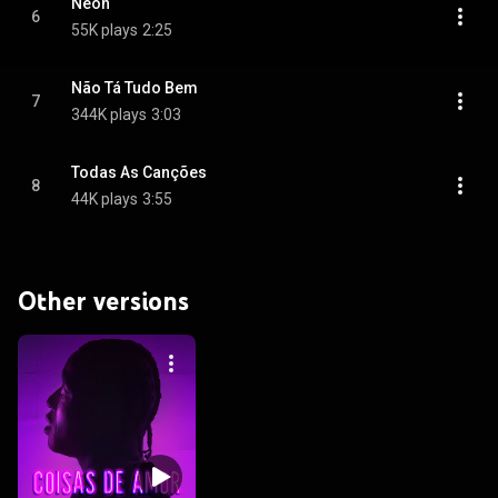
Neon
6
55K plays
2:25
Não Tá Tudo Bem
7
344K plays
3:03
Todas As Canções
8
44K plays
3:55
Other versions