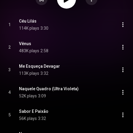
Céu Lilás
1
114K plays
3:30
Vênus
2
483K plays
2:58
Me Esqueça Devagar
3
113K plays
3:32
Naquele Quadro (Ultra Violeta)
4
52K plays
3:09
Sabor E Paixão
5
56K plays
3:32