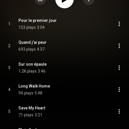
Pour le premier jour
1
153 plays
3:04
Quand j'ai peur
2
693 plays
4:37
Sur son épaule
3
1.2K plays
3:46
Long Walk Home
4
94 plays
5:48
Save My Heart
5
71 plays
3:21