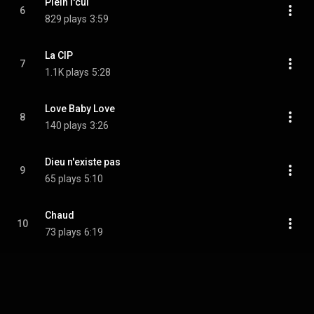
Plein l'cul
6
829 plays
3:59
La CIP
7
1.1K plays
5:28
Love Baby Love
8
140 plays
3:26
Dieu n'existe pas
9
65 plays
5:10
Chaud
10
73 plays
6:19