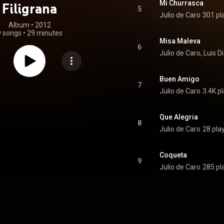
Mi Churrasca
Filigrana
5
Julio de Caro
301 pl
Album
 • 
2012
9 songs
•
29 minutes
Misa Maleva
6
Julio de Caro, Luis D
Buen Amigo
7
Julio de Caro
3.4K p
Que Alegria
8
Julio de Caro
28 pla
Coqueta
9
Julio de Caro
285 pl