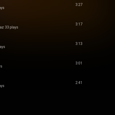
3:27
ays
3:17
iaz
33 plays
3:13
lays
3:01
ys
2:41
ays