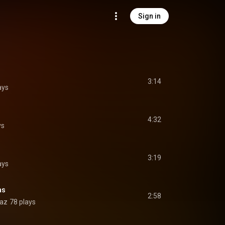
Sign in
3:14
ays
4:32
ys
3:19
ays
as
2:58
iaz
78 plays