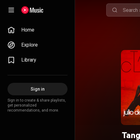
Home
Explore
Library
Sign in
Sign in to create & share playlists,
get personalized
recommendations, and more.
Tang