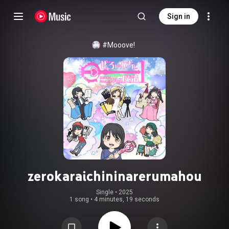
Sign in
#Mooove!
zerokaraichininarerumahou
Single
 • 
2025
1 song
•
4 minutes, 19 seconds