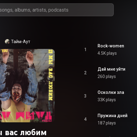
Тайм-Аут
Rock-women
1
4.5K plays
Дай мне уйти
2
260 plays
Осколки зла
3
33K plays
Пружина дней
4
187 plays
 вас любим