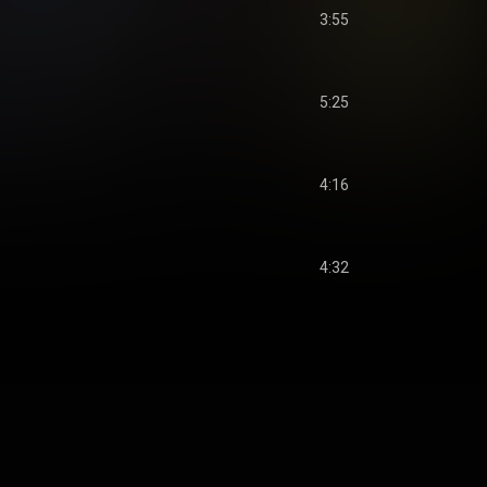
3:55
5:25
4:16
4:32