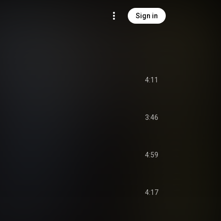
Sign in
4:11
3:46
4:59
4:17