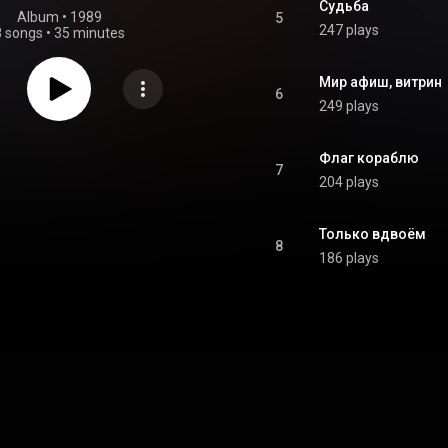
Судьба
Album
 • 
1989
5
247 plays
8 songs
•
35 minutes
Мир афиш, витрин
6
249 plays
Флаг кораблю
7
204 plays
Только вдвоём
8
186 plays