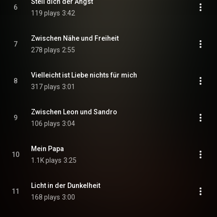
Stell dich der Angst
6
119 plays
3:42
Zwischen Nähe und Freiheit
7
278 plays
2:55
Vielleicht ist Liebe nichts für mich
8
317 plays
3:01
Zwischen Leon und Sandro
9
106 plays
3:04
Mein Papa
10
1.1K plays
3:25
Licht in der Dunkelheit
11
168 plays
3:00