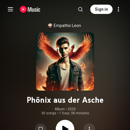
Sign in
Empathic Leon
Phönix aus der Asche
Album
 • 
2025
30 songs
•
1 hour, 38 minutes