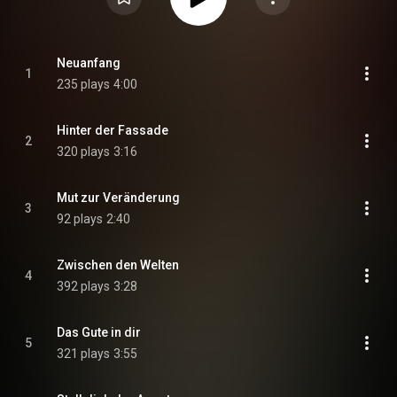
Neuanfang
1
235 plays
4:00
Hinter der Fassade
2
320 plays
3:16
Mut zur Veränderung
3
92 plays
2:40
Zwischen den Welten
4
392 plays
3:28
Das Gute in dir
5
321 plays
3:55