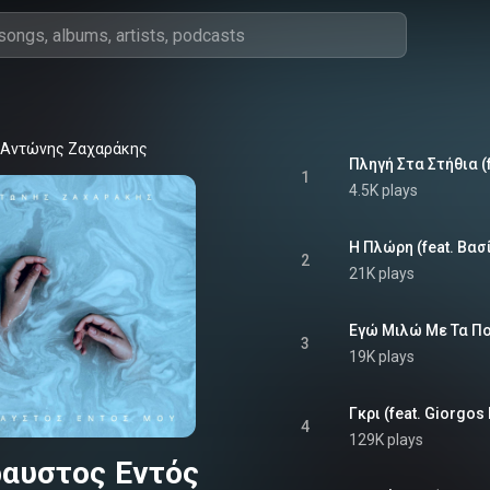
Αντώνης Ζαχαράκης
Πληγή Στα Στήθια (f
1
4.5K plays
Η Πλώρη (feat. Βασ
2
21K plays
Εγώ Μιλώ Με Τα Πουλ
3
19K plays
Γκρι (feat. Giorgos
4
129K plays
αυστος Εντός