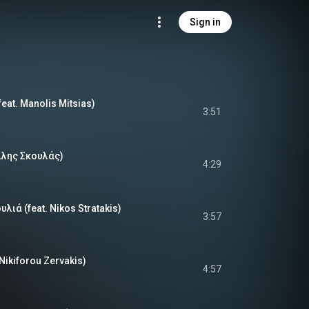
Sign in
eat. Manolis Mitsias)
3:51
ίλης Σκουλάς)
4:29
ιά (feat. Nikos Stratakis)
3:57
 Nikiforou Zervakis)
4:57