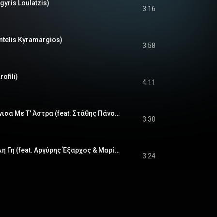
gyris Loulatzis)
3:16
ntelis Kyramargios)
3:58
ofili)
4:11
Τα Μαλλιά Σου Χτένισα Με Τ' Άστρα (feat. Στάθης Πάνου)
3:30
Εγώ Θα Φτιάξω Άλλη Γη (feat. Αργύρης Έξαρχος & Μαρία Κυριακογιαννάκη)
3:24