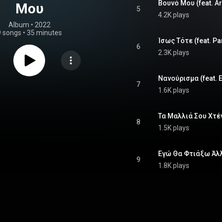
Βουνό Μου (feat. Ar
Μου
5
4.2K plays
Album
 • 
2022
9 songs
•
35 minutes
Ίσως Τότε (feat. Pa
6
2.3K plays
Νανούρισμα (feat. Er
7
1.6K plays
8
1.5K plays
9
1.8K plays