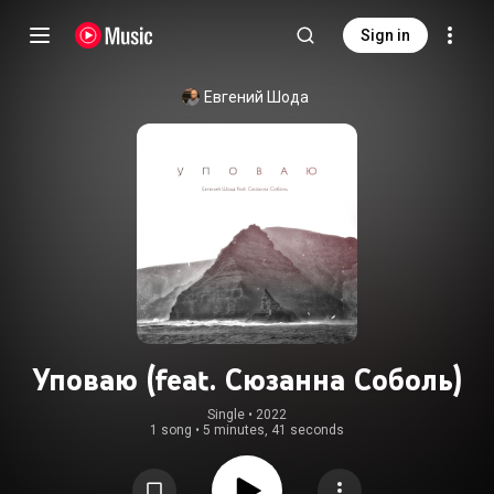
Sign in
Евгений Шода
Уповаю (feat. Сюзанна Соболь)
Single
 • 
2022
1 song
•
5 minutes, 41 seconds