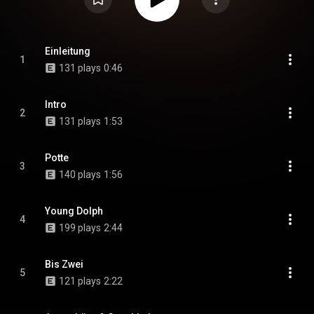
Einleitung
1
131 plays
0:46
Intro
2
131 plays
1:53
Potte
3
140 plays
1:56
Young Dolph
4
199 plays
2:44
Bis Zwei
5
121 plays
2:22