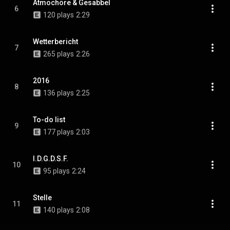
Atmochöre & Gesabbel
6
120 plays
2:29
Wetterbericht
7
265 plays
2:26
2016
8
136 plays
2:25
To-do list
9
177 plays
2:03
I.D.G.D.S.F.
10
95 plays
2:24
Stelle
11
140 plays
2:08