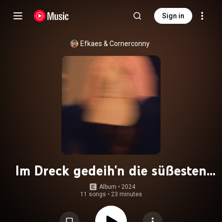
Sign in
Efkaes
 & 
Cornerconny
Im Dreck gedeih'n die süßesten
Früchte
Album
 • 
2024
11 songs
•
23 minutes