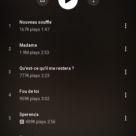
Nouveau souffle
1
167K plays
1:47
Madame
2
1.9M plays
2:53
Qu'est-ce qu'il me restera ?
3
777K plays
2:23
Fou de toi
4
959K plays
3:02
Sperenza
5
409K plays
2:56