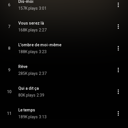
Dis-moi
6
157K plays
3:01
Vous serez là
7
168K plays
2:27
L'ombre de moi-même
8
188K plays
3:23
Rêve
9
285K plays
2:37
Qui a dit ça
10
80K plays
2:39
Le temps
11
189K plays
3:13