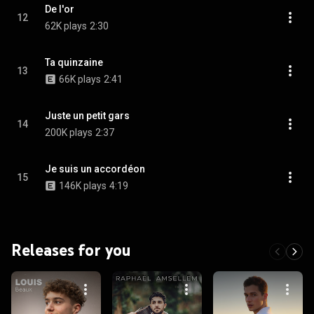
De l'or
12
62K plays
2:30
Ta quinzaine
13
66K plays
2:41
Juste un petit gars
14
200K plays
2:37
Je suis un accordéon
15
146K plays
4:19
Releases for you