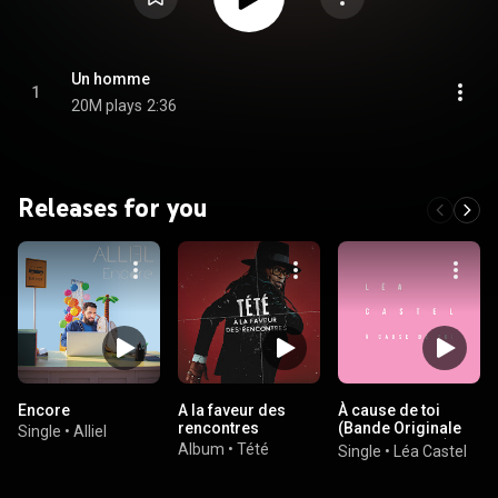
Un homme
1
20M plays
2:36
Releases for you
Encore
A la faveur des
À cause de toi
rencontres
(Bande Originale
Single
•
Alliel
du film Pattaya)
Album
•
Tété
Single
•
Léa Castel