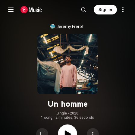
Sign in
Jérémy Frerot
Un homme
Single
 • 
2020
1 song
•
2 minutes, 36 seconds