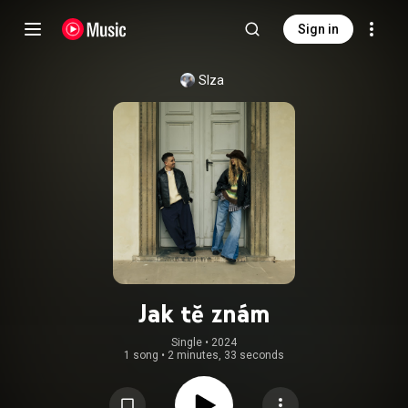
Sign in
Slza
Jak tě znám
Single
 • 
2024
1 song
•
2 minutes, 33 seconds