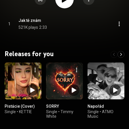
Jak tě znám
1
521K plays
2:33
Releases for you
Pistácie (Cover)
SORRY
Napořád
Single
•
KETTIE
Single
•
Timmy
Single
•
ATMO
White
Music