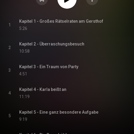
Kapitel 1 - Großes Rätselraten am Gersthof
1
5:26
Kapitel 2 - Überraschungsbesuch
2
10:58
Kapitel 3 - Ein Traum von Party
3
4:51
Kapitel 4 - Karla beißt an
4
11:19
Kapitel 5 - Eine ganz besondere Aufgabe
5
9:19