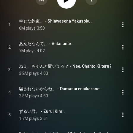
幸せな約束。 - Shiawasena Yakusoku.
1
6M plays
3:50
あんたなんて。 - Antanante.
2
7M plays
4:02
ねえ、ちゃんと聞いてる？ - Nee, Chanto Kiiteru?
3
3.2M plays
4:03
騙されないからね。 - Damasarenaikarane.
4
2.8M plays
4:33
ずるい君。 - Zurui Kimi.
5
1.7M plays
3:51