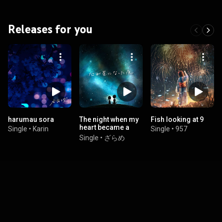
Releases for you
harumau sora
The night when my
Fish looking at 9
heart became a
Single
•
Karin
Single
•
957
star
Single
•
ざらめ