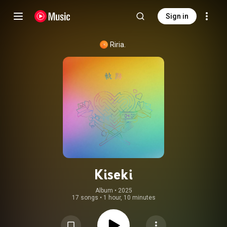
Sign in
Riria.
Kiseki
Album
 • 
2025
17 songs
•
1 hour, 10 minutes