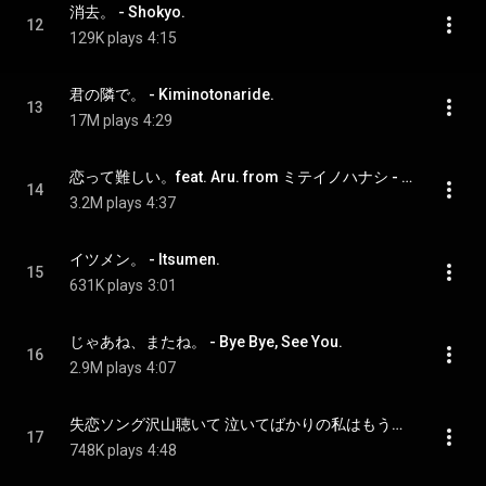
消去。 - Shokyo.
12
129K plays
4:15
君の隣で。 - Kiminotonaride.
13
17M plays
4:29
恋って難しい。feat. Aru. from ミテイノハナシ - Koitte Muzukashii. Feat. Aru. From Mitei no Hanashi (feat. Aru. From Mitei no Hanashi)
14
3.2M plays
4:37
イツメン。 - Itsumen.
15
631K plays
3:01
じゃあね、またね。 - Bye Bye, See You.
16
2.9M plays
4:07
失恋ソング沢山聴いて 泣いてばかりの私はもう。acoustic ver. - Shitsurensongtakusankiitenaitebakarinowatashihamou. Acoustic Version
17
748K plays
4:48