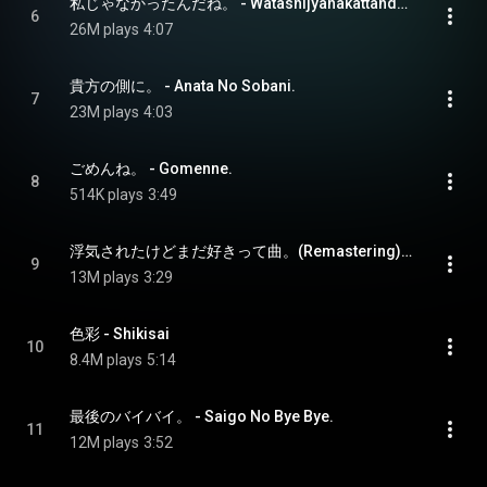
私じゃなかったんだね。 - Watashijyanakattandane.
6
26M plays
4:07
貴方の側に。 - Anata No Sobani.
7
23M plays
4:03
ごめんね。 - Gomenne.
8
514K plays
3:49
浮気されたけどまだ好きって曲。(Remastering) - Uwakisaretakedo Madasukittekyoku. (Remastering)
9
13M plays
3:29
色彩 - Shikisai
10
8.4M plays
5:14
最後のバイバイ。 - Saigo No Bye Bye.
11
12M plays
3:52