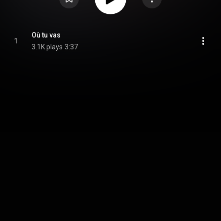
Où tu vas
1
3.1K plays
3:37