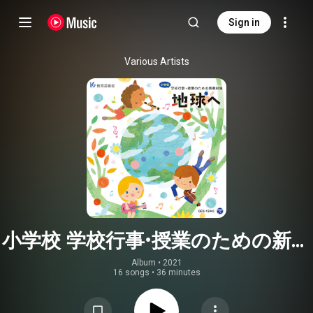
Sign in
Various Artists
小学校 学校行事・授業のための新教
材集｢地球へ｣
Album
 • 
2021
16 songs
•
36 minutes