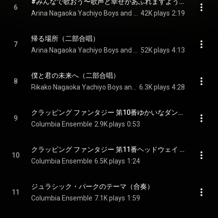
#みんなで歌おう〜歌声と幸せがあふれますように（二部合唱）
6
Arina Nagaoka Yachiyo Boys and Girls Choir
42K plays
2:19
帰る場所（二部合唱）
7
Arina Nagaoka Yachiyo Boys and Girls Choir
52K plays
4:13
僕と君の未来へ（二部合唱）
8
Rikako Nagaoka Yachiyo Boys and Girls Choir
6.3K plays
4:28
クラッピング ファンタジー 第10番ゆかいなダンス（手拍子×2＋キーボード）
9
Columbia Ensemble
2.9K plays
0:53
クラッピング ファンタジー 第11番ヘッドウェイ ～力の限り前へ～（手拍子(足踏み)×2＋木琴＋ビブラフォーン）
10
Columbia Ensemble
6.5K plays
1:24
ジュラシック・パークのテーマ（合奏）
11
Columbia Ensemble
7.1K plays
1:59