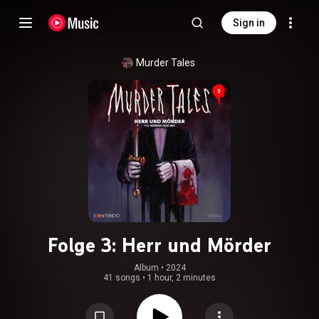
Sign in
Murder Tales
Folge 3: Herr und Mörder
Album
 • 
2024
41 songs
•
1 hour, 2 minutes