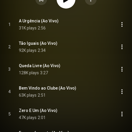
A Urgência (Ao Vivo)
1
31K plays
2:56
Tão Iguais (Ao Vivo)
2
92K plays
2:34
Queda Livre (Ao Vivo)
3
128K plays
3:27
Bem Vindo ao Clube (Ao Vivo)
4
63K plays
2:51
Zero E Um (Ao Vivo)
5
47K plays
2:01