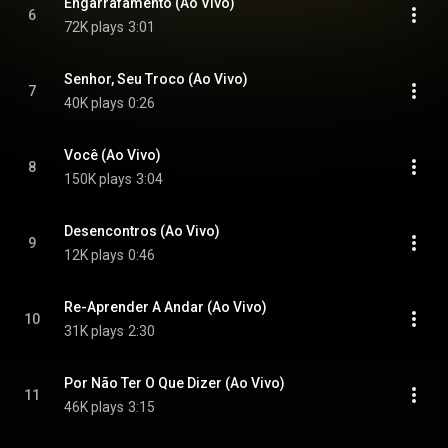
Engarrafamento (Ao Vivo)
6
72K plays
3:01
Senhor, Seu Troco (Ao Vivo)
7
40K plays
0:26
Você (Ao Vivo)
8
150K plays
3:04
Desencontros (Ao Vivo)
9
12K plays
0:46
Re-Aprender A Andar (Ao Vivo)
10
31K plays
2:30
Por Não Ter O Que Dizer (Ao Vivo)
11
46K plays
3:15