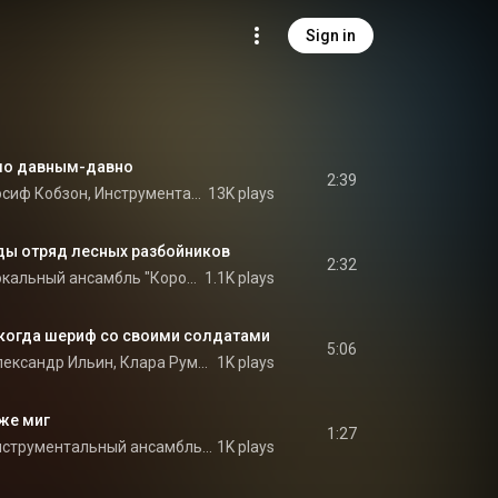
Sign in
ыло давным-давно
2:39
Борис Левинсон, Иосиф Кобзон, Инструментальный ансамбль "Мелодия", and Инструментальный ансамбль п/у Николая Левиновского
13K plays
ды отряд лесных разбойников
2:32
Борис Левинсон, Вокальный ансамбль "Коробейники", & Инструментальный ансамбль п/у Николая Левиновского
1.1K plays
, когда шериф со своими солдатами
5:06
Борис Левинсон, Александр Ильин, Клара Румянова, Николай Прокофьев, Евгений Герасимов, Инструментальный ансамбль п/у Николая Левиновского, and Инструментальный ансамбль "Мелодия"
1K plays
 же миг
1:27
Борис Левинсон, Инструментальный ансамбль п/у Николая Левиновского, & Инструментальный ансамбль "Мелодия"
1K plays