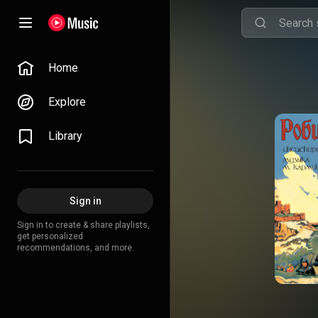
Home
Explore
Library
Sign in
Sign in to create & share playlists,
get personalized
recommendations, and more.