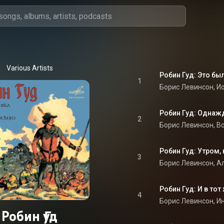
Various Artists
Робин Гуд: Это б
1
Робин Гуд: Однаж
2
Робин Гуд: Утром
3
Робин Гуд: И в тот
4
Робин Гуд