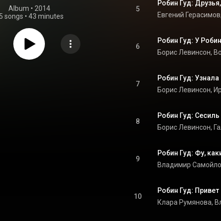
Робин Гуд: Друзья
Album
 • 
2014
5
5 songs
•
43 minutes
Робин Гуд: У Роби
6
Робин Гуд: Узнала
7
Робин Гуд: Сесиль
8
9
Робин Гуд: Привет
10