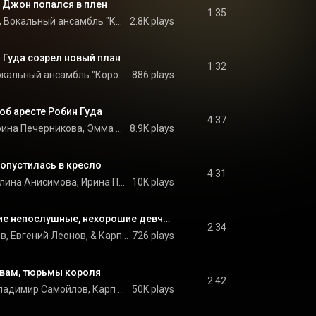
, Джон попался в плен
1:35
Евгений Герасимов, Вокальный ансамбль "Коробейники", & Инструментальный ансамбль "Мелодия"
2.8K plays
н Гуда созрел новый план
1:32
Борис Левинсон, Вокальный ансамбль "Коробейники", Инструментальный ансамбль п/у Николая Левиновского, and Инструментальный ансамбль "Мелодия"
886 plays
 об аресте Робин Гуда
4:37
Борис Левинсон, Ирина Печерникова, Эмма Сидорова, Валентина Толкунова, Инструментальный ансамбль п/у Николая Левиновского, and Инструментальный ансамбль "Мелодия"
8.9K plays
 опустилась в кресло
4:31
Борис Левинсон, Галина Анисимова, Ирина Печерникова, Владимир Самойлов, Евгений Леонов, Инструментальный ансамбль "Мелодия", and Инструментальный ансамбль п/у Николая Левиновского
10K plays
Робин Гуд: Фу, какие непослушные, нехорошие девчонки
2:34
Владимир Самойлов, Евгений Леонов, & Карп Мукасян
726 plays
 вам, тюрьмы короля
2:42
Клара Румянова, Владимир Самойлов, Карп Мукасян, and Инструментальный ансамбль п/у Николая Левиновского
50K plays