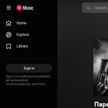
Home
Explore
Library
Sign in
Sign in to create & share playlists,
get personalized
recommendations, and more.
Пар