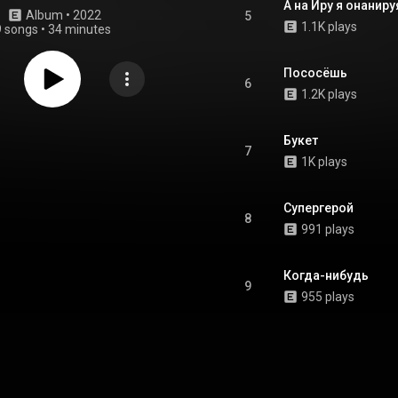
А на Иру я онаниру
Album
 • 
2022
5
1.1K plays
9 songs
•
34 minutes
Пососёшь
6
1.2K plays
Букет
7
1K plays
Супергерой
8
991 plays
Когда-нибудь
9
955 plays