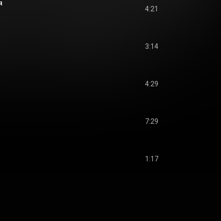
я
4:21
3:14
4:29
7:29
1:17