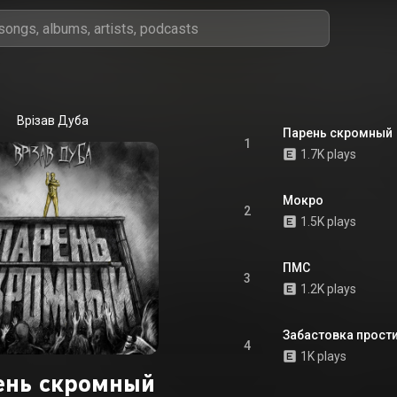
Врізав Дуба
Парень скромный
1
1.7K plays
Мокро
2
1.5K plays
ПМС
3
1.2K plays
Забастовка прост
4
1K plays
ень скромный