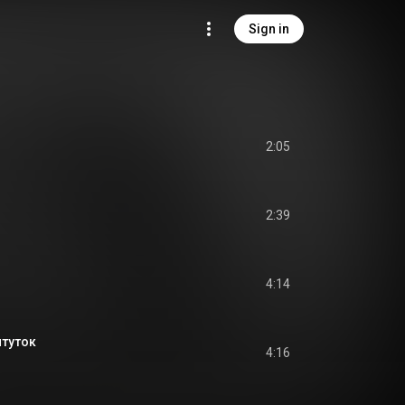
Sign in
2:05
2:39
4:14
итуток
4:16