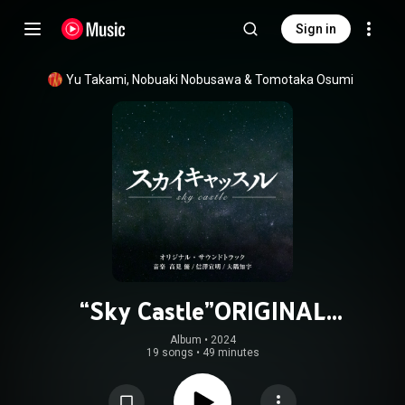
Sign in
Yu Takami
, 
Nobuaki Nobusawa
 & 
Tomotaka Osumi
“Sky Castle”ORIGINAL
SOUNDTRACK
Album
 • 
2024
19 songs
•
49 minutes