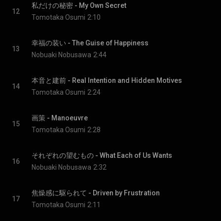
私だけの秘密 - My Own Secret
12
Tomotaka Osumi
2:10
幸福の装い - The Guise of Happiness
13
Nobuaki Nobusawa
2:44
本音と建前 - Real Intention and Hidden Motives
14
Tomotaka Osumi
2:24
画策 - Manoeuvre
15
Tomotaka Osumi
2:28
それぞれの望むもの - What Each of Us Wants
16
Nobuaki Nobusawa
2:32
焦燥感に駆られて - Driven by Frustration
17
Tomotaka Osumi
2:11