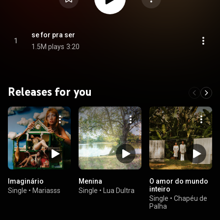
se for pra ser
1
1.5M plays
3:20
Releases for you
Imaginário
Menina
O amor do mundo
inteiro
Single
•
Mariasss
Single
•
Lua Dultra
Single
•
Chapéu de
Palha