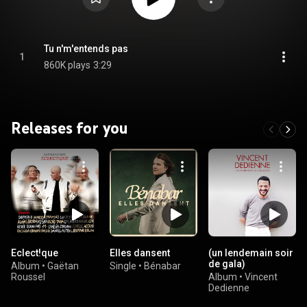
Tu n'm'entends pas
1
860K plays
3:29
Releases for you
Eclect!que
Elles dansent
(un lendemain soir
de gala)
Album
•
Gaëtan
Single
•
Bénabar
Roussel
Album
•
Vincent
Dedienne