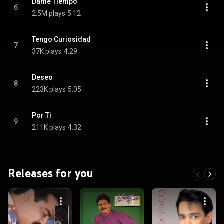
Dame Tiempo
6
2.5M plays
5:12
Tengo Curiosidad
7
37K plays
4:29
Deseo
8
223K plays
5:05
Por Ti
9
211K plays
4:32
Releases for you