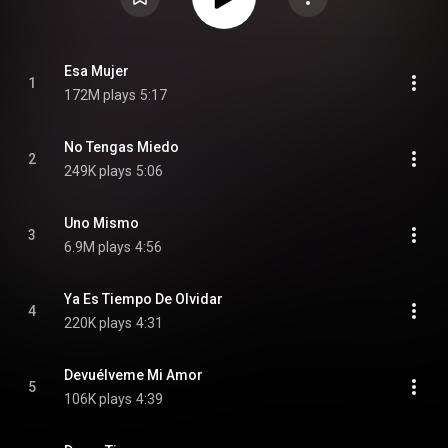
Esa Mujer
1
172M plays
5:17
No Tengas Miedo
2
249K plays
5:06
Uno Mismo
3
6.9M plays
4:56
Ya Es Tiempo De Olvidar
4
220K plays
4:31
Devuélveme Mi Amor
5
106K plays
4:39