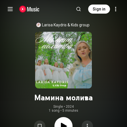
Sign in
Larisa Kaydris & Kids group
Мамина молитва
Single
 • 
2024
1 song
•
5 minutes