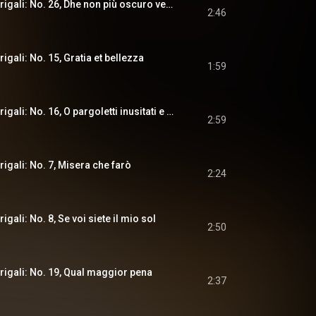
Il terzo libro di madrigali: No. 26, Dhe non più oscuro velo
2:46
rigali: No. 15, Gratia et bellezza
1:59
Il terzo libro di madrigali: No. 16, O pargoletti inusitati e novi
2:59
drigali: No. 7, Misera che farò
2:24
rigali: No. 8, Se voi siete il mio sol
2:50
drigali: No. 19, Qual maggior pena
2:37