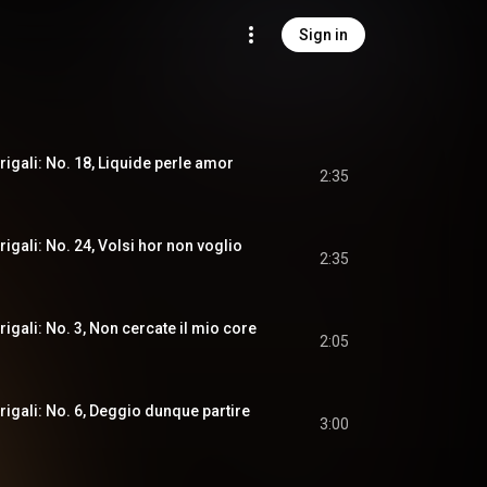
Sign in
drigali: No. 18, Liquide perle amor
2:35
drigali: No. 24, Volsi hor non voglio
2:35
drigali: No. 3, Non cercate il mio core
2:05
drigali: No. 6, Deggio dunque partire
3:00