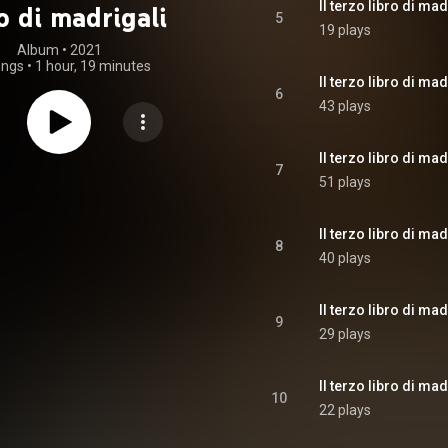
o di madrigali
5
19 plays
Album
 • 
2021
ongs
•
1 hour, 19 minutes
Il terzo libro di mad
6
43 plays
7
51 plays
Il terzo libro di ma
8
40 plays
Il terzo libro di mad
9
29 plays
Il terzo libro di ma
10
22 plays