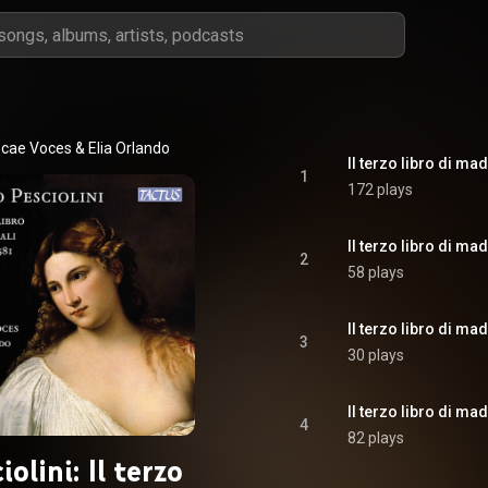
cae Voces
 & 
Elia Orlando
Il terzo libro di ma
1
172 plays
Il terzo libro di ma
2
58 plays
Il terzo libro di ma
3
30 plays
Il terzo libro di ma
4
82 plays
iolini: Il terzo