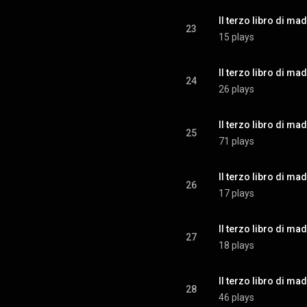
Il terzo libro di mad
23
15 plays
Il terzo libro di ma
24
26 plays
25
71 plays
26
17 plays
27
18 plays
28
46 plays