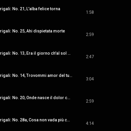
rigali: No. 21, L'alba felice torna
1:58
drigali: No. 25, Ahi dispietata morte
2:59
Il terzo libro di madrigali: No. 13, Era il giorno ch'al sol si scoloraro
2:47
Il terzo libro di madrigali: No. 14, Trovommi amor del tutto disarmato
3:04
Il terzo libro di madrigali: No. 20, Onde nasce il dolor che mi tormenta
2:59
Il terzo libro di madrigali: No. 28a, Cosa non vada più come solea
4:14