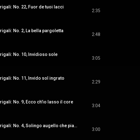
rigali: No. 22, Fuor de tuoi lacci
2:35
rigali: No. 2, La bella pargoletta
2:48
rigali: No. 10, Invidioso sole
3:05
rigali: No. 11, Invido sol ingrato
2:29
rigali: No. 9, Ecco ch'io lasso il core
3:04
Il terzo libro di madrigali: No. 4, Solingo augello che piangendo vai
3:00