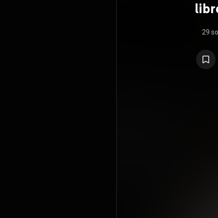
libr
29 s