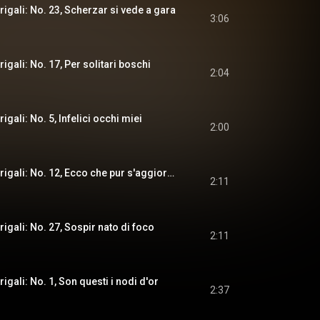
drigali: No. 23, Scherzar si vede a gara
3:06
rigali: No. 17, Per solitari boschi
2:04
rigali: No. 5, Infelici occhi miei
2:00
Il terzo libro di madrigali: No. 12, Ecco che pur s'aggiorna
2:11
drigali: No. 27, Sospir nato di foco
2:11
rigali: No. 1, Son questi i nodi d'or
2:37