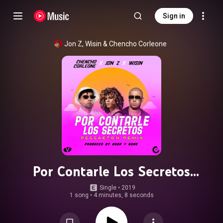
Sign in
Jon Z
, 
Wisin
 & 
Chencho Corleone
Por Contarle Los Secretos
(Reggaeton Remix)
Single
 • 
2019
1 song
•
4 minutes, 8 seconds