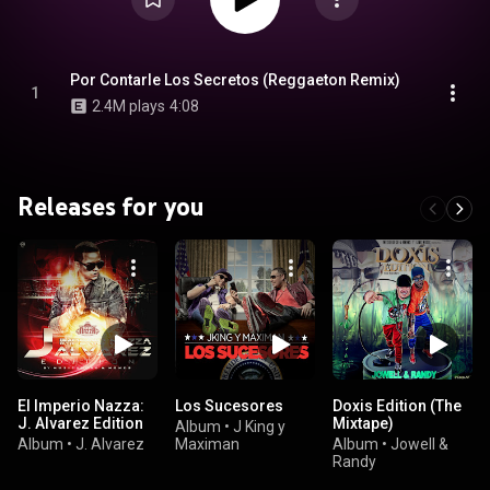
Por Contarle Los Secretos (Reggaeton Remix)
1
2.4M plays
4:08
Releases for you
El Imperio Nazza:
Los Sucesores
Doxis Edition (The
J. Alvarez Edition
Mixtape)
Album
•
J King y
Album
•
J. Alvarez
Maximan
Album
•
Jowell &
Randy