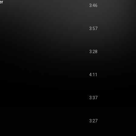
er
3:46
3:57
3:28
4:11
3:37
3:27