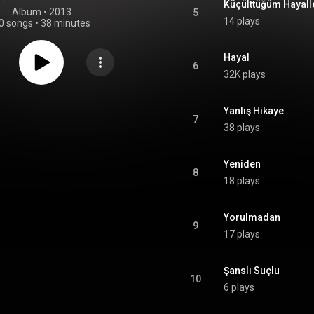
Küçülttüğüm Hayall
Album
 • 
2013
5
14 plays
0 songs
•
38 minutes
Hayal
6
32K plays
Yanlış Hikaye
7
38 plays
Yeniden
8
18 plays
Yorulmadan
9
17 plays
Şanslı Suçlu
10
6 plays