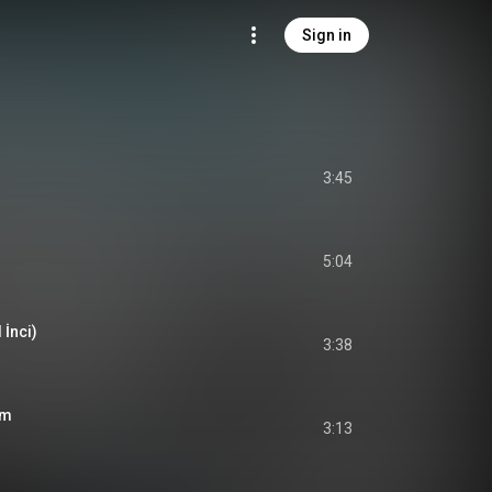
Sign in
3:45
5:04
 İnci)
3:38
ım
3:13