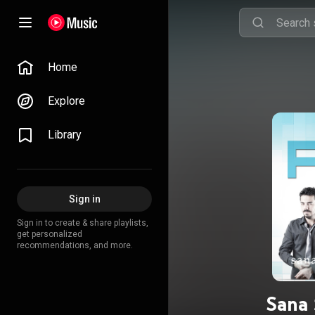
Home
Explore
Library
Sign in
Sign in to create & share playlists,
get personalized
recommendations, and more.
Sana 