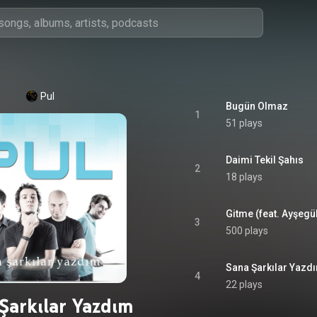
Pul
Bugün Olmaz
1
51 plays
Daimi Tekil Şahıs
2
18 plays
Gitme (feat. Ayşegül
3
500 plays
Sana Şarkılar Yazd
4
22 plays
Şarkılar Yazdım