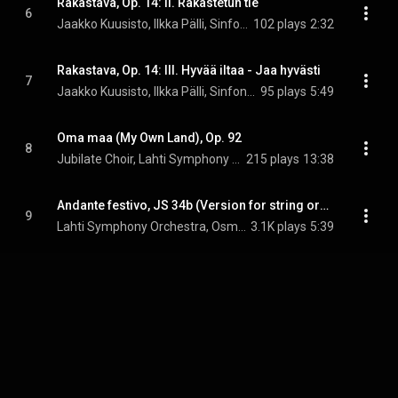
Rakastava, Op. 14: II. Rakastetun tie
6
Jaakko Kuusisto, Ilkka Pälli, Sinfonia Lahti, Osmo Vänskä, and Jean Sibelius
102 plays
2:32
Rakastava, Op. 14: III. Hyvää iltaa - Jaa hyvästi
7
Jaakko Kuusisto, Ilkka Pälli, Sinfonia Lahti, Osmo Vänskä, and Jean Sibelius
95 plays
5:49
Oma maa (My Own Land), Op. 92
8
Jubilate Choir, Lahti Symphony Orchestra, Osmo Vänskä, and Jean Sibelius
215 plays
13:38
Andante festivo, JS 34b (Version for string orchestra and timpani)
9
Lahti Symphony Orchestra, Osmo Vänskä, & Jean Sibelius
3.1K plays
5:39