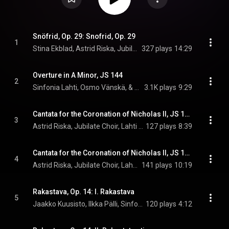
Snöfrid, Op. 29: Snofrid, Op. 29
1
Stina Ekblad, Astrid Riska, Jubilate Choir, Lahti Symphony Orchestra, Osmo Vänskä, and Jean Sibelius
327 plays
14:29
Overture in A Minor, JS 144
2
Sinfonia Lahti, Osmo Vänskä, & Jean Sibelius
3.1K plays
9:29
Cantata for the Coronation of Nicholas II, JS 104 (text by P. Cajander): I. Allegro: Terve nuori ruhtinas [Hail young prince]
3
Astrid Riska, Jubilate Choir, Lahti Symphony Orchestra, Osmo Vänskä, and Jean Sibelius
127 plays
8:39
Cantata for the Coronation of Nicholas II, JS 104 (text by P. Cajander): II. Allegro: Oikeuden varmasa turvassa [In the sure security of justice]
4
Astrid Riska, Jubilate Choir, Lahti Symphony Orchestra, Osmo Vänskä, and Jean Sibelius
141 plays
10:19
Rakastava, Op. 14: I. Rakastava
5
Jaakko Kuusisto, Ilkka Pälli, Sinfonia Lahti, Osmo Vänskä, and Jean Sibelius
120 plays
4:12