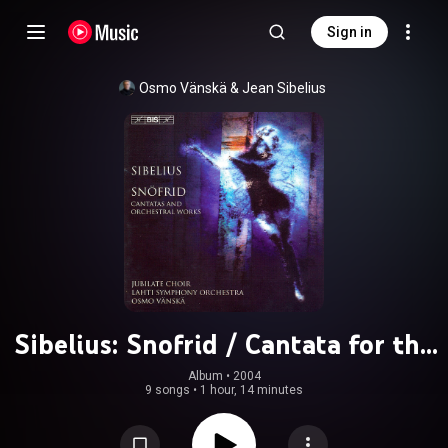
Sign in
Osmo Vänskä
 & 
Jean Sibelius
Sibelius: Snofrid / Cantata for the
Coronation of Nicholas Ii /
Album
 • 
2004
9 songs
•
1 hour, 14 minutes
Rakastava