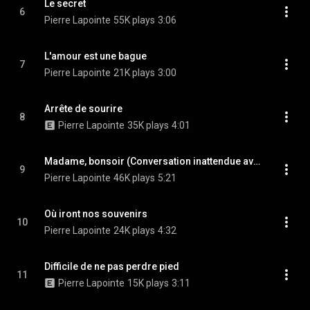
Le secret
6
Pierre Lapointe
55K plays
3:06
L'amour est une bague
7
Pierre Lapointe
21K plays
3:00
Arrête de sourire
8
Pierre Lapointe
35K plays
4:01
Madame, bonsoir (Conversation inattendue avec la mort)
9
Pierre Lapointe
46K plays
5:21
Où iront nos souvenirs
10
Pierre Lapointe
24K plays
4:32
Difficile de ne pas perdre pied
11
Pierre Lapointe
15K plays
3:11