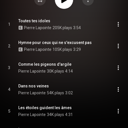
Toutes tes idoles
1
Pierre Lapointe
205K plays
3:54
Hymne pour ceux qui ne s'excusent pas
2
Pierre Lapointe
105K plays
3:29
Comme les pigeons d'argile
3
Pierre Lapointe
30K plays
4:14
Dans nos veines
4
Pierre Lapointe
54K plays
3:02
Les étoiles guident les âmes
5
Pierre Lapointe
34K plays
4:31