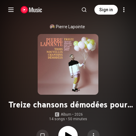
Sign in
Pierre Lapointe
Treize chansons démodées pour
ceux qui ont le cœur abîmé
Album
 • 
2026
14 songs
•
50 minutes