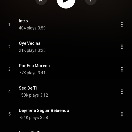
Intro
1
404 plays
0:59
Oye Vecina
2
21K plays
3:25
Por Esa Morena
3
77K plays
3:41
Sed De Ti
4
150K plays
3:12
Déjenme Seguir Bebiendo
5
754K plays
3:58