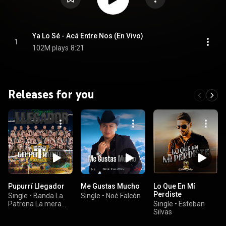
Ya Lo Sé - Acá Entre Nos (En Vivo)
1
102M plays
8:21
Releases for you
Pupurrí Llegador
Me Gustas Mucho
Lo Que En Mí
Perdiste
Single
•
Banda La
Single
•
Noé Falcón
Patrona La mera
Single
•
Esteban
Vena de Jerez
Silvas