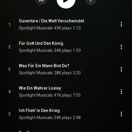
Ouvertüre / Die Welt Verschwindet
1
Spotlight Musicals
43K plays
1:13
Für Gott Und Den König
2
Spotlight Musicals
34K plays
1:59
Was Für Ein Mann Bist Du?
3
Spotlight Musicals
28K plays
3:20
Wie Ein Wahrer Loxley
4
Spotlight Musicals
41K plays
7:55
Ich Flieh' in Den Krieg
5
Spotlight Musicals
54K plays
2:48