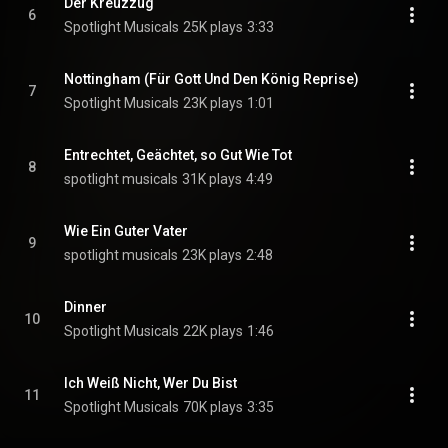
Der Kreuzzug
6
Spotlight Musicals
25K plays
3:33
Nottingham (Für Gott Und Den König Reprise)
7
Spotlight Musicals
23K plays
1:01
Entrechtet, Geächtet, so Gut Wie Tot
8
spotlight musicals
31K plays
4:49
Wie Ein Guter Vater
9
spotlight musicals
23K plays
2:48
Dinner
10
Spotlight Musicals
22K plays
1:46
Ich Weiß Nicht, Wer Du Bist
11
Spotlight Musicals
70K plays
3:35