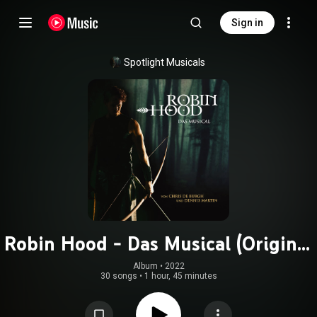
Sign in
Spotlight Musicals
Robin Hood - Das Musical (Original
Musical Soundtrack)
Album
 • 
2022
30 songs
•
1 hour, 45 minutes