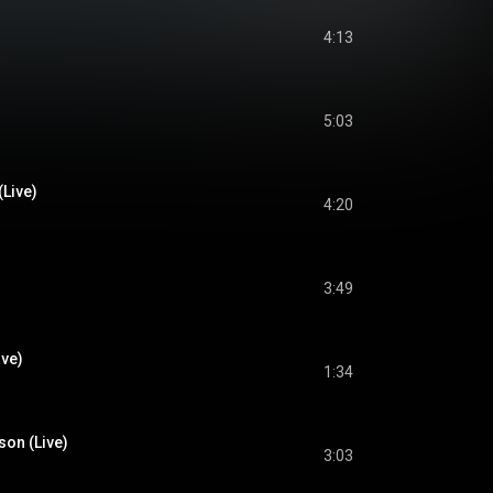
4:13
)
5:03
(Live)
4:20
3:49
ive)
1:34
son (Live)
3:03