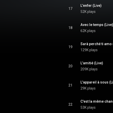
L'enfer (Live)
17
52K plays
Avec le temps (Live
18
62K plays
Sarà perché ti amo 
19
129K plays
L'amitié (Live)
20
209K plays
L'appareil à sous (L
21
29K plays
C'est la même chan
22
53K plays