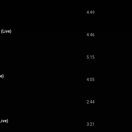
4:49
 (Live)
4:46
5:15
ve)
4:05
2:44
ive)
3:21