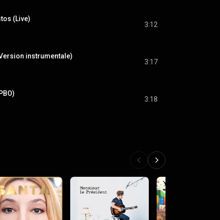
tos (Live)
3:12
ersion instrumentale)
3:17
PBO)
3:18