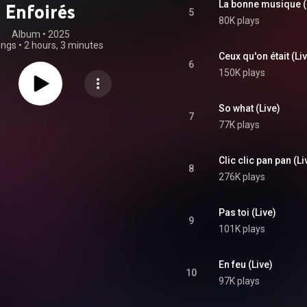
La bonne musique (
Enfoirés
5
80K plays
Album
 • 
2025
ongs
•
2 hours, 3 minutes
Ceux qu'on était (Li
6
150K plays
So what (Live)
7
77K plays
Clic clic pan pan (Li
8
276K plays
Pas toi (Live)
9
101K plays
En feu (Live)
10
97K plays