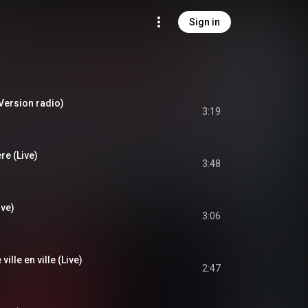
Sign in
ersion radio)
3:19
re (Live)
3:48
ive)
3:06
lle en ville (Live)
2:47