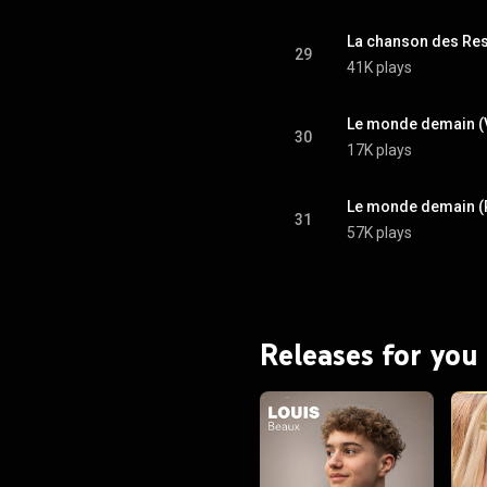
La chanson des Res
29
41K plays
Le monde demain (V
30
17K plays
Le monde demain (
31
57K plays
Releases for you