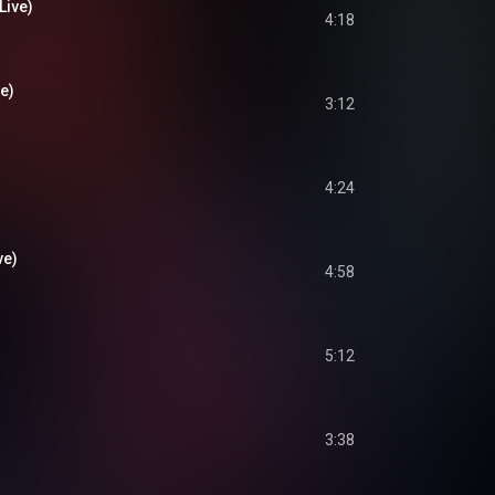
Live)
4:18
ve)
3:12
4:24
ve)
4:58
5:12
3:38