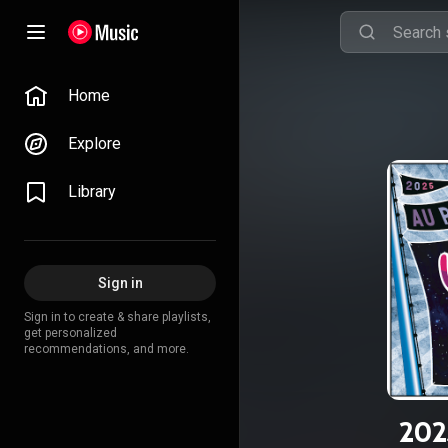
Home
Explore
Library
Sign in
Sign in to create & share playlists,
get personalized
recommendations, and more.
202