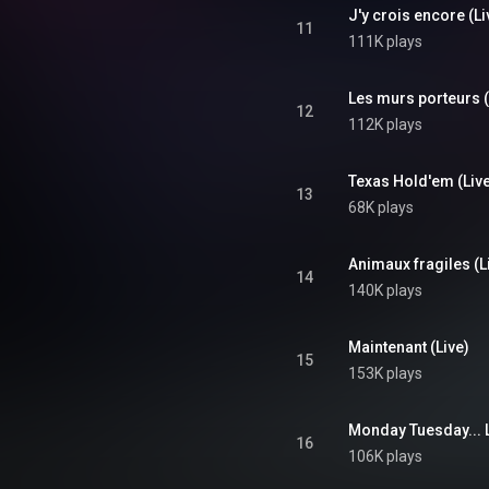
J'y crois encore (Li
11
111K plays
Les murs porteurs (
12
112K plays
Texas Hold'em (Liv
13
68K plays
Animaux fragiles (L
14
140K plays
Maintenant (Live)
15
153K plays
Monday Tuesday... 
16
106K plays