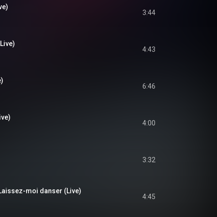
ve)
3:44
Live)
4:43
e)
6:46
ive)
4:00
3:32
Laissez-moi danser (Live)
4:45