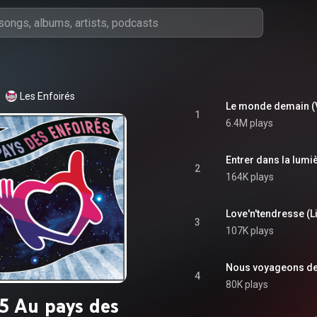
Les Enfoirés
Le monde demain (V
1
6.4M plays
Entrer dans la lumiè
2
164K plays
Love'n'tendresse (L
3
107K plays
Nous voyageons de vi
4
80K plays
5 Au pays des