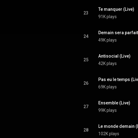
Te manquer (Live)
23
91K plays
Demain sera parfait
24
49K plays
Antisocial (Live)
25
42K plays
Pas eu le temps (Li
26
69K plays
Ensemble (Live)
27
99K plays
Le monde demain (L
28
102K plays