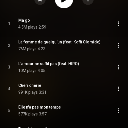
Ma go
1
4.5M plays
2:59
La femme de quelqu'un (feat. Koffi Olomide)
2
76M plays
4:23
L'amour ne suffit pas (feat. HIRO)
3
10M plays
4:05
Chéri chérie
4
991K plays
3:31
Elle n'a pas mon temps
5
577K plays
3:57