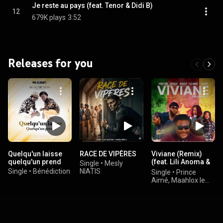
Je reste au pays (feat. Tenor & Didi B)
12
679K plays
3:52
Releases for you
Quelqu'un laisse
RACE DE VIPÈRES
Viviane (Remix)
quelqu'un prend
(feat. Lili Anoma &
Single
•
Mesly
Thérapie)
Single
•
Bénédiction
NIATIS
Single
•
Prince
Aimé, Maahlox le
vibeur, & Magasco