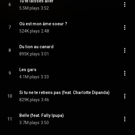
Tu te laisses aller
6
5.5M plays
3:52
Où est mon âme soeur ?
7
524K plays
2:48
Du lion au canard
8
895K plays
3:01
Les gars
9
4.1M plays
3:33
Si tu ne te retiens pas (feat. Charlotte Dipanda)
10
829K plays
3:46
Belle (feat. Fally Ipupa)
11
3.7M plays
3:50