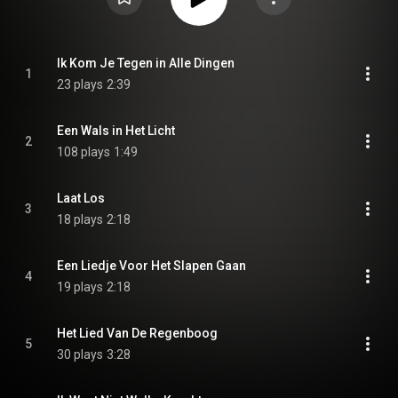
Ik Kom Je Tegen in Alle Dingen
1
23 plays
2:39
Een Wals in Het Licht
2
108 plays
1:49
Laat Los
3
18 plays
2:18
Een Liedje Voor Het Slapen Gaan
4
19 plays
2:18
Het Lied Van De Regenboog
5
30 plays
3:28