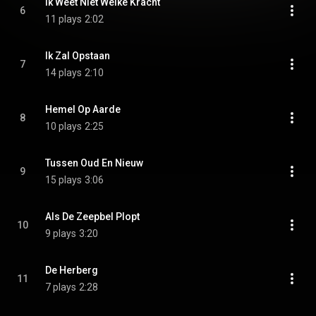
Ik Weet Niet Welke Kracht
6
11 plays
2:02
Ik Zal Opstaan
7
14 plays
2:10
Hemel Op Aarde
8
10 plays
2:25
Tussen Oud En Nieuw
9
15 plays
3:06
Als De Zeepbel Plopt
10
9 plays
3:20
De Herberg
11
7 plays
2:28