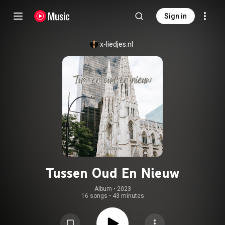
Sign in
x-liedjes.nl
Tussen Oud En Nieuw
Album
 • 
2023
16 songs
•
43 minutes