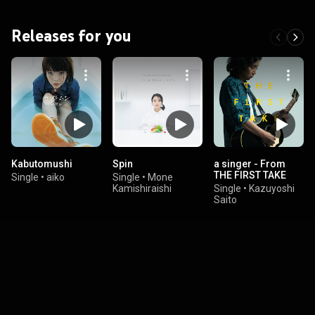
Releases for you
Kabutomushi
Spin
a singer - From
THE FIRST TAKE
Single
•
aiko
Single
•
Mone
Kamishiraishi
Single
•
Kazuyoshi
Saito