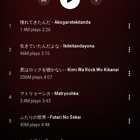
憧れてきたんだ - Akogaretekitanda
1
1.4M plays
2:26
生きていたんだよな - Ikiteitandayona
2
46M plays
3:15
君はロックを聴かない - Kimi Wa Rock Wo Kikanai
3
206M plays
4:07
マトリョーシカ - Matryoshka
4
3.4M plays
3:43
ふたりの世界 - Futari No Sekai
5
40M plays
4:48