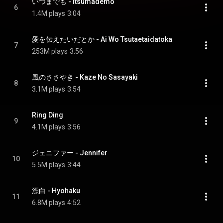
いつまでも - Itsumademo
6
1.4M plays
3:04
愛を伝えたいだとか - Ai Wo Tsutaetaidatoka
7
253M plays
3:56
風のささやき - Kaze No Sasayaki
8
3.1M plays
3:54
Ring Ding
9
4.1M plays
3:56
ジェニファー - Jennifer
10
5.5M plays
3:44
漂白 - Hyohaku
11
6.8M plays
4:52