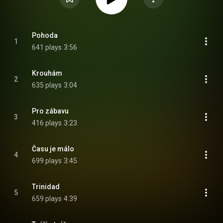
Pohoda
1
641 plays
3:56
Krouhám
2
635 plays
3:04
Pro zábavu
3
416 plays
3:23
Času je málo
4
699 plays
3:45
Trinidad
5
659 plays
4:39