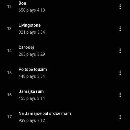
Boa
12
650 plays
4:10
Livingstone
13
321 plays
3:34
Čaroděj
14
263 plays
3:29
Po tobě toužím
15
448 plays
3:34
Jamajka rum
16
455 plays
3:14
Na Jamajce půl srdce mám
17
939 plays
7:12