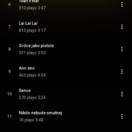
Tváří v tvář
6
310 plays
3:47
Lai Lai Lai
7
810 plays
3:17
Srdce jako pistole
8
351 plays
3:03
Ano ano
9
463 plays
4:04
Šance
10
270 plays
3:24
Nikdo nebude smutnej
11
1K plays
3:48