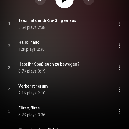
Tanz mit der Si-Sa-Singemaus
1
5.5K plays
2:38
Hallo, hallo
2
12K plays
2:30
Habt ihr Spaß euch zu bewegen?
3
6.7K plays
3:19
Verkehrt herum
4
2.1K plays
2:10
Flitze, flitze
5
5.7K plays
3:36