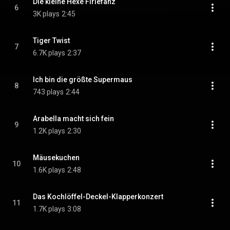
Die kleine Hexe Firlefanz
6
3K plays
2:45
Tiger Twist
7
6.7K plays
2:37
Ich bin die größte Supermaus
8
743 plays
2:44
Arabella macht sich fein
9
1.2K plays
2:30
Mäusekuchen
10
1.6K plays
2:48
Das Kochlöffel-Deckel-Klapperkonzert
11
1.7K plays
3:08