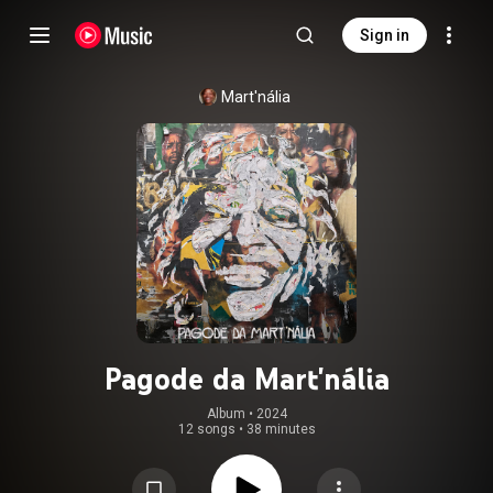
Sign in
Mart'nália
Pagode da Mart'nália
Album
 • 
2024
12 songs
•
38 minutes