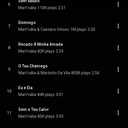
Sem Abuso
6
Mart'nália
110K plays
2:51
Domingo
7
Mart'nália & Caetano Veloso
1M plays
3:20
Recado À Minha Amada
8
Mart'nália
82K plays
3:24
O Teu Chamego
9
Mart'nália & Martinho Da Vila
800K plays
2:56
Eu e Ela
10
Mart'nália
84K plays
3:01
Sem o Teu Calor
11
Mart'nália
85K plays
3:43