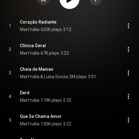
Coração Radiante
1
Mart'nália
620K plays
3:12
Clínica Geral
2
Mart'nália
67K plays
3:23
Cheia de Manias
3
Mart'nália & Luísa Sonza
2M plays
3:01
Derê
4
Mart'nália
174K plays
2:32
Que Se Chama Amor
5
Mart'nália
130K plays
3:22