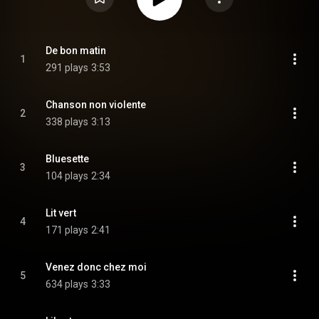
De bon matin
1
291 plays
3:53
Chanson non violente
2
338 plays
3:13
Bluesette
3
104 plays
2:34
Lit vert
4
171 plays
2:41
Venez donc chez moi
5
634 plays
3:33