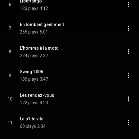
Libertango
6
123 plays
4:12
En tombant gentiment
7
255 plays
5:01
L'homme à la moto
8
224 plays
2:37
Swing 2006
9
180 plays
3:47
Les rendez-vous
10
122 plays
4:20
La p`tite vite
11
60 plays
2:34