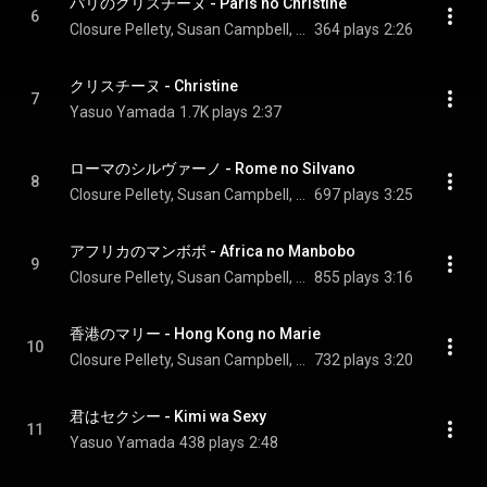
パリのクリスチーヌ - Paris no Christine
6
Closure Pellety, Susan Campbell, & Yasuo Yamada
364 plays
2:26
クリスチーヌ - Christine
7
Yasuo Yamada
1.7K plays
2:37
ローマのシルヴァーノ - Rome no Silvano
8
Closure Pellety, Susan Campbell, & Yasuo Yamada
697 plays
3:25
アフリカのマンボボ - Africa no Manbobo
9
Closure Pellety, Susan Campbell, & Yasuo Yamada
855 plays
3:16
香港のマリー - Hong Kong no Marie
10
Closure Pellety, Susan Campbell, & Yasuo Yamada
732 plays
3:20
君はセクシー - Kimi wa Sexy
11
Yasuo Yamada
438 plays
2:48