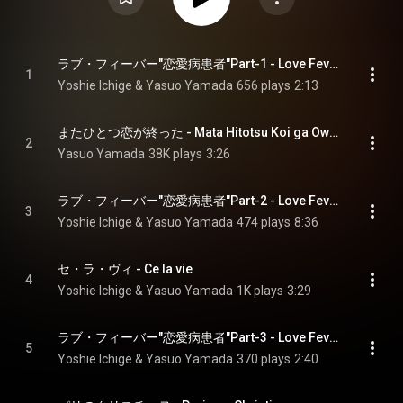
ラブ・フィーバー"恋愛病患者"Part-1 - Love Fever Renai Kanja Part-1
1
Yoshie Ichige & Yasuo Yamada
656 plays
2:13
またひとつ恋が終った - Mata Hitotsu Koi ga Owatta
2
Yasuo Yamada
38K plays
3:26
ラブ・フィーバー"恋愛病患者"Part-2 - Love Fever Renai Kanja Part-2
3
Yoshie Ichige & Yasuo Yamada
474 plays
8:36
セ・ラ・ヴィ - Ce la vie
4
Yoshie Ichige & Yasuo Yamada
1K plays
3:29
ラブ・フィーバー"恋愛病患者"Part-3 - Love Fever Renai Kanja Part-3
5
Yoshie Ichige & Yasuo Yamada
370 plays
2:40