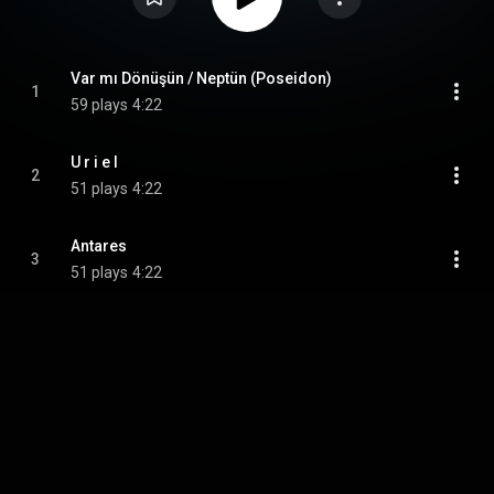
Var mı Dönüşün / Neptün (Poseidon)
1
59 plays
4:22
U r i e l
2
51 plays
4:22
Antares
3
51 plays
4:22