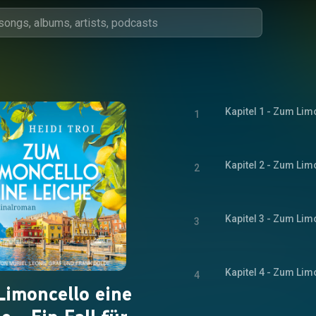
1
2
3
4
imoncello eine