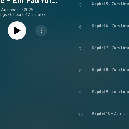
e - Ein Fall für
5
a Rossi, Band 1
Audiobook
 • 
2025
ongs
•
6 hours, 42 minutes
(ungekürzt)
6
7
8
9
10