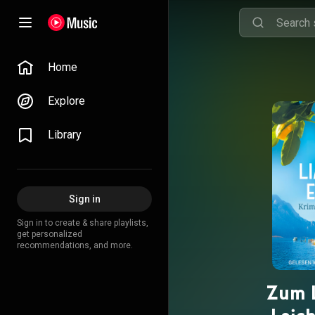
Home
Explore
Library
Sign in
Sign in to create & share playlists,
get personalized
recommendations, and more.
Zum L